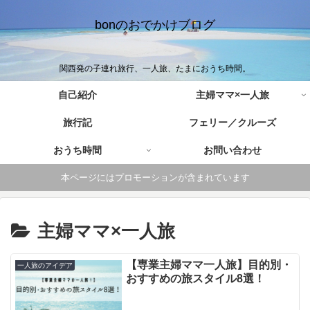
bonのおでかけブログ
関西発の子連れ旅行、一人旅、たまにおうち時間。
自己紹介
主婦ママ×一人旅
旅行記
フェリー／クルーズ
おうち時間
お問い合わせ
本ページにはプロモーションが含まれています
主婦ママ×一人旅
【専業主婦ママ一人旅】目的別・
一人旅のアイデア
おすすめの旅スタイル8選！