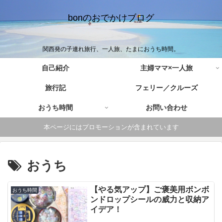
bonのおでかけブログ
関西発の子連れ旅行、一人旅、たまにおうち時間。
自己紹介
主婦ママ×一人旅
旅行記
フェリー／クルーズ
おうち時間
お問い合わせ
本ページにはプロモーションが含まれています
おうち
【やる気アップ】ご褒美用ボンボ
おうち時間
ンドロップシールの威力と収納ア
イデア！