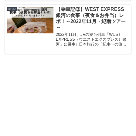
（！）、一人旅用にリュックサックを新
調しちゃいました♡♡ それでは、アラ
【乗車記③】WEST EXPRESS
旅行記
フ...
銀河の食事（夜食＆お弁当）レ
ポ！～2022年11月・紀南ツアー
～
2022年11月、JRの寝台列車「WEST
EXPRESS（ウエストエクスプレス）銀
河」に乗車♪ 日本旅行の「紀南への旅」
というツアーに参加し、銀河に乗って京
都～和歌山・新宮を往復しました！ 今回
は、WEST EXPRESS 銀河の車内...