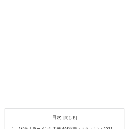
目次
【和歌山ラーメン】中華そば正善（まさよし）~2021