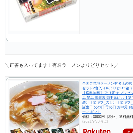
＼正善も入ってます！有名ラーメンよりどりセット／
全国ご当地ラーメン有名店の味
セット2食入りをよりどり5箱（
【送料無料】 取り寄せ プレゼ
品 景品 御歳暮 御中元にも【楽
装】【楽ギフ_のし】【楽ギフ
誕生日 父の日 母の日 お中元 お
ティ ギフト
価格：3000円（税込、送料無料
(2021/9/30時点)
楽