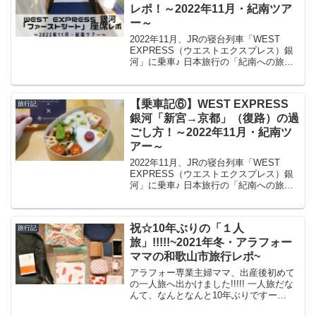
レポ！～2022年11月・紀南ツア
ー～
2022年11月、JRの寝台列車「WEST
EXPRESS（ウエストエクスプレス）銀
河」に乗車♪ 日本旅行の「紀南への旅」
というツアーに参加し、銀河に乗って京
都～和歌山・新宮を往復しました♪ 行き
は夜行だったので、座席がベッドになる
【乗車記⑥】WEST EXPRESS
旅行記
１号...
銀河「新宮→京都」（復路）の過
ごし方！～2022年11月・紀南ツ
アー～
2022年11月、JRの寝台列車「WEST
EXPRESS（ウエストエクスプレス）銀
河」に乗車♪ 日本旅行の「紀南への旅」
というツアーに参加し、銀河に乗って京
都～和歌山・新宮を往復しました♪ 今回
は、WEST EXPRESS 銀河ツアー...
祝☆10年ぶりの「１人
旅行記
旅」!!!!!~2021年冬・アラフォー
ママの和歌山市旅行レポ~
アラフォー専業主婦ママ、出産後初めて
の一人旅へ出かけました!!!!! 一人旅だな
んて、なんとなんと10年ぶりですー
(#^.^#) 嬉しすぎて嬉しすぎて嬉しすぎて