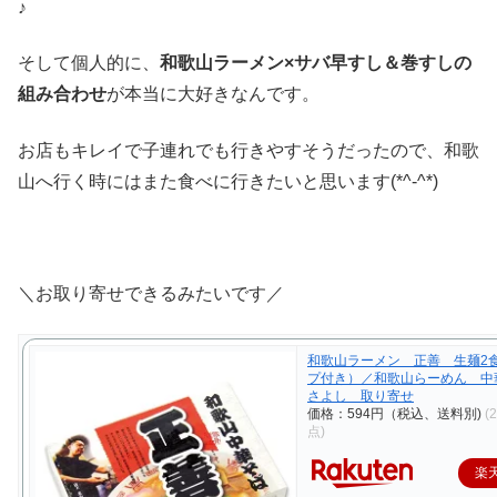
♪
そして個人的に、
和歌山ラーメン×サバ早すし＆巻すしの
組み合わせ
が本当に大好きなんです。
お店もキレイで子連れでも行きやすそうだったので、和歌
山へ行く時にはまた食べに行きたいと思います(*^-^*)
＼お取り寄せできるみたいです／
和歌山ラーメン 正善 生麺2
プ付き）／和歌山らーめん 中
さよし 取り寄せ
価格：594円（税込、送料別)
(
点)
楽