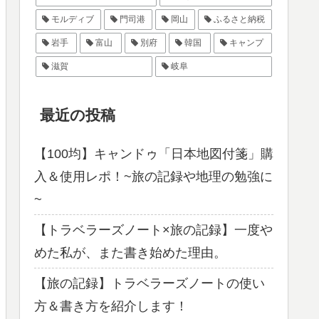
モルディブ
門司港
岡山
ふるさと納税
岩手
富山
別府
韓国
キャンプ
滋賀
岐阜
最近の投稿
【100均】キャンドゥ「日本地図付箋」購
入＆使用レポ！~旅の記録や地理の勉強に
~
【トラベラーズノート×旅の記録】一度や
めた私が、また書き始めた理由。
【旅の記録】トラベラーズノートの使い
方＆書き方を紹介します！