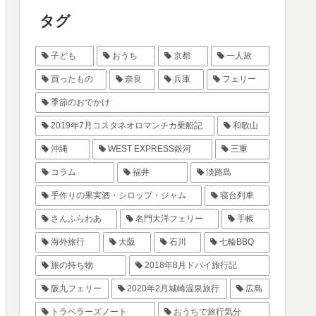
タグ
子ども
おうち
京都
一人旅
買ったもの
奈良
兵庫
フェリー
季節のおでかけ
2019年7月コスタネオロマンチカ乗船記
和歌山
沖縄
WEST EXPRESS銀河
三重
コラム
福井
淡路島
手作りの果実酒・シロップ・ジャム
寝台列車
さんふらわあ
名門大洋フェリー
手帳
海外旅行
大阪
石川
七輪BBQ
旅の持ち物
2018年8月ドバイ旅行記
阪九フェリー
2020年2月城崎温泉旅行
広島
トラベラーズノート
おうちで旅行気分