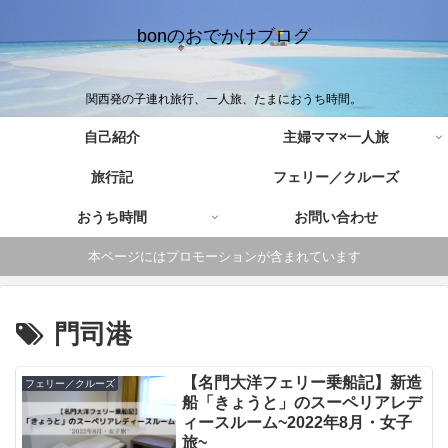
bonのおでかけブログ
関西発の子連れ旅行、一人旅、たまにおうち時間。
自己紹介
主婦ママ×一人旅
旅行記
フェリー／クルーズ
おうち時間
お問い合わせ
本ページにはプロモーションが含まれています
門司港
【名門大洋フェリー乗船記】新造
フェリー／クルーズ
船「きょうと」のスーペリアレデ
ィースルーム~2022年8月・女子
旅~