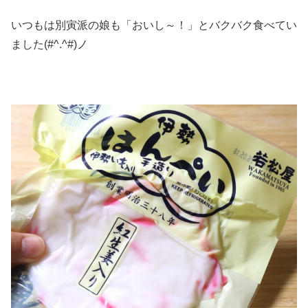
いつもは別寅派の娘も「おいし～！」とバクバク食べてい
ました(#^.^#)ノ