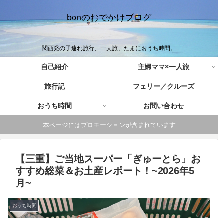
bonのおでかけブログ
関西発の子連れ旅行、一人旅、たまにおうち時間。
自己紹介
主婦ママ×一人旅
旅行記
フェリー／クルーズ
おうち時間
お問い合わせ
本ページにはプロモーションが含まれています
【三重】ご当地スーパー「ぎゅーとら」お
すすめ総菜＆お土産レポート！~2026年5
月~
おうち時間