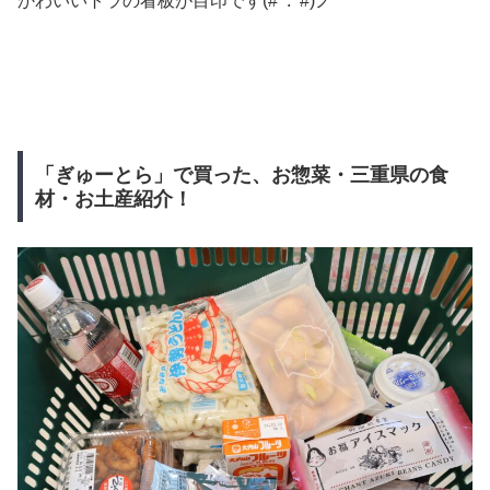
かわいいトラの看板が目印です(#^.^#)ノ
「ぎゅーとら」で買った、お惣菜・三重県の食
材・お土産紹介！