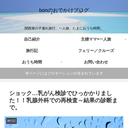
bonのおでかけブログ
関西発の子連れ旅行、一人旅、たまにおうち時間。
自己紹介
主婦ママ×一人旅
旅行記
フェリー／クルーズ
おうち時間
お問い合わせ
本ページにはプロモーションが含まれています
ショック…乳がん検診でひっかかりまし
た！！乳腺外科での再検査～結果の診断ま
で。
旅行記