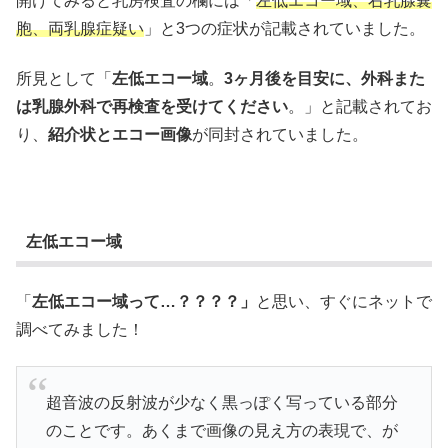
開けてみると乳房検査の欄には「
左低エコー域、右乳腺嚢
胞、両乳腺症疑い
」と3つの症状が記載されていました。
所見として「
左低エコー域
。
3ヶ月後を目安に、外科また
は乳腺外科で再検査を受けてください
。」と記載されてお
り、
紹介状とエコー画像
が同封されていました。
左低エコー域
「
左低エコー域って…？？？？」
と思い、すぐにネットで
調べてみました！
超音波の反射波が少なく黒っぽく写っている部分
のことです。あくまで画像の見え方の表現で、が