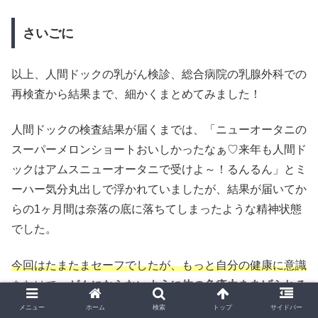
さいごに
以上、人間ドックの乳がん検診、総合病院の乳腺外科での
再検査から結果まで、細かくまとめてみました！
人間ドックの検査結果が届くまでは、「ニューオータニの
スーパーメロンショートおいしかったなぁ♡来年も人間ド
ックはアムスニューオータニで受けよ～！るんるん」とミ
ーハー気分丸出しで浮かれていましたが、結果が届いてか
らの1ヶ月間は奈落の底に落ちてしまったような精神状態
でした。
今回はたまたまセーフでしたが、もっと自分の健康に意識
をむけて、
がんにならないように体の免疫力をあげられる
ような生活
をしようと心に決めました！
メニュー
ホーム
検索
トップ
サイドバー