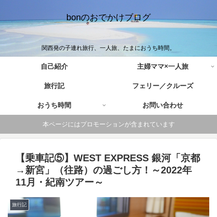
bonのおでかけブログ
関西発の子連れ旅行、一人旅、たまにおうち時間。
自己紹介
主婦ママ×一人旅
旅行記
フェリー／クルーズ
おうち時間
お問い合わせ
本ページにはプロモーションが含まれています
【乗車記⑤】WEST EXPRESS 銀河「京都
→新宮」（往路）の過ごし方！～2022年
11月・紀南ツアー～
旅行記