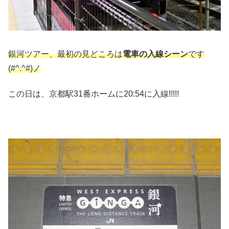
銀河ツアー、最初の見どころは
電車の入線シーン
です
(#^.^#)ノ
この日は、京都駅31番ホームに20:54に入線!!!!!