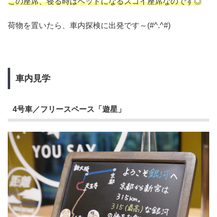
この座席、寝る時はベッドになるスゴイ座席なのです◎
荷物を置いたら、車内探検に出発です～(#^.^#)
車内見学
4号車／フリースペース「遊星」