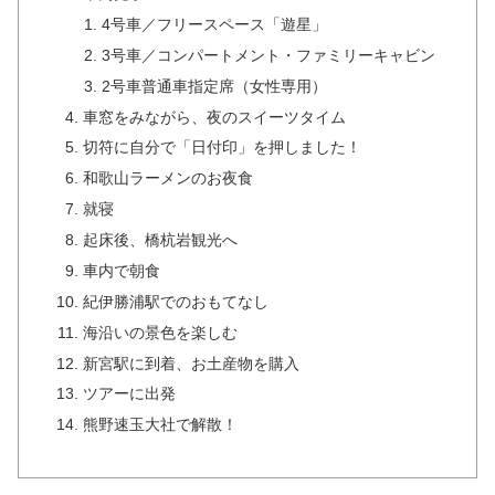
4号車／フリースペース「遊星」
3号車／コンパートメント・ファミリーキャビン
2号車普通車指定席（女性専用）
車窓をみながら、夜のスイーツタイム
切符に自分で「日付印」を押しました！
和歌山ラーメンのお夜食
就寝
起床後、橋杭岩観光へ
車内で朝食
紀伊勝浦駅でのおもてなし
海沿いの景色を楽しむ
新宮駅に到着、お土産物を購入
ツアーに出発
熊野速玉大社で解散！