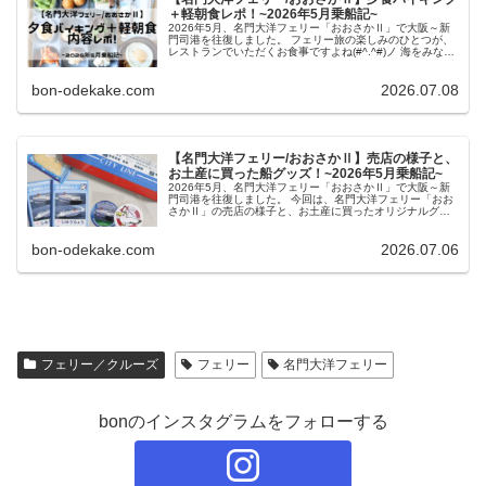
＋軽朝食レポ！~2026年5月乗船記~
2026年5月、名門大洋フェリー「おおさかⅡ」で大阪～新
門司港を往復しました。 フェリー旅の楽しみのひとつが、
レストランでいただくお食事ですよね(#^.^#)ノ 海をみなが
ら食べるごはんは最高においしかったですよ♪ 今回は、夕
食バイキ...
bon-odekake.com
2026.07.08
【名門大洋フェリー/おおさかⅡ】売店の様子と、
お土産に買った船グッズ！~2026年5月乗船記~
2026年5月、名門大洋フェリー「おおさかⅡ」で大阪～新
門司港を往復しました。 今回は、名門大洋フェリー「おお
さかⅡ」の売店の様子と、お土産に買ったオリジナルグッ
ズを紹介したいと思います(#^.^#)ノ 【名門大洋フェリー/お
おさかⅡ...
bon-odekake.com
2026.07.06
フェリー／クルーズ
フェリー
名門大洋フェリー
bonのインスタグラムをフォローする