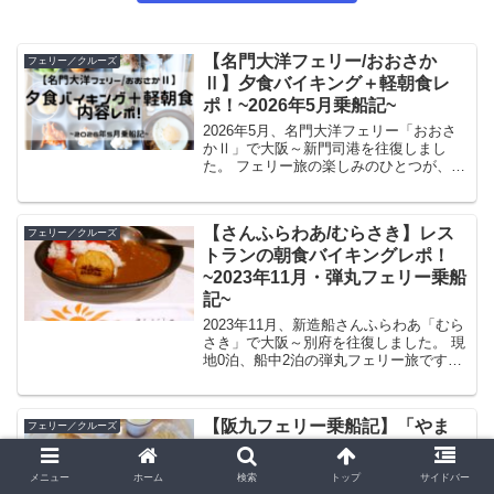
【名門大洋フェリー/おおさか
フェリー／クルーズ
Ⅱ】夕食バイキング＋軽朝食レ
ポ！~2026年5月乗船記~
2026年5月、名門大洋フェリー「おおさ
かⅡ」で大阪～新門司港を往復しまし
た。 フェリー旅の楽しみのひとつが、レ
ストランでいただくお食事ですよね
(#^.^#)ノ 海をみながら食べるごはんは最
高においしかったですよ♪ 今回は、夕食
【さんふらわあ/むらさき】レス
フェリー／クルーズ
バイキ...
トランの朝食バイキングレポ！
~2023年11月・弾丸フェリー乗船
記~
2023年11月、新造船さんふらわあ「むら
さき」で大阪～別府を往復しました。 現
地0泊、船中2泊の弾丸フェリー旅です！
前回の夕食バイキングブログに続き、今
回は、さんふらわあ「むらさき」の朝食
バイキングを紹介したいと思います
【阪九フェリー乗船記】「やま
フェリー／クルーズ
(#^.^#...
と」船内レストランの朝食と焼き
立てパン！~2022年8月・女子旅~
メニュー
ホーム
検索
トップ
サイドバー