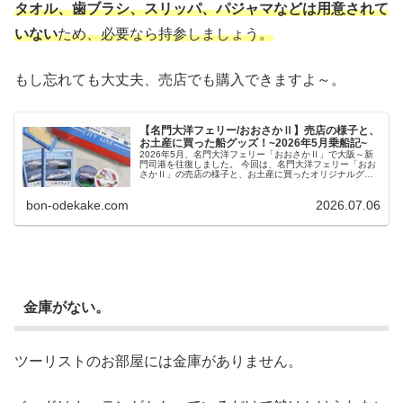
タオル、歯ブラシ、スリッパ、パジャマなどは用意されて
いない
ため、必要なら持参しましょう。
もし忘れても大丈夫、売店でも購入できますよ～。
【名門大洋フェリー/おおさかⅡ】売店の様子と、
お土産に買った船グッズ！~2026年5月乗船記~
2026年5月、名門大洋フェリー「おおさかⅡ」で大阪～新
門司港を往復しました。 今回は、名門大洋フェリー「おお
さかⅡ」の売店の様子と、お土産に買ったオリジナルグッ
ズを紹介したいと思います(#^.^#)ノ 【名門大洋フェリー/お
おさかⅡ...
bon-odekake.com
2026.07.06
金庫がない。
ツーリストのお部屋には金庫がありません。