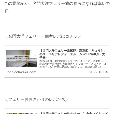
この乗船記が、名門大洋フェリー旅の参考になれば幸いで
す。
＼名門大洋フェリー・個室レポはコチラ／
【名門大洋フェリー乗船記】新造船「きょうと」
のスーペリアレディースルーム~2022年8月・女
子旅~
2022年8月、名門大洋フェリーの「きょうと」に乗船し、
北九州の門司港から大阪南港へ！ フェリー「きょうと」は
2021年12月16日に就航したばかりの、まだまだ新しいフ
ェリーです。 今回は母と一緒の乗船ということで、「スー
bon-odekake.com
2022.10.04
ペリア」のレデ...
＼フェリーおおさかⅡのレポたち／
【名門大洋フェリー/おおさかⅡ】夕食バイキング